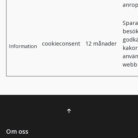
anrop
Spara
besö
godkä
cookieconsent
12 månader
Information
kakor
använ
webb
Om oss