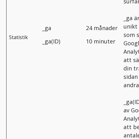
surfar
_ga är
unikt
_ga
24 månader
som s
Statistik
_ga(ID)
10 minuter
Goog
Analyt
att sä
din tra
sidan
andra
_ga(ID
av Go
Analyt
att b
antal